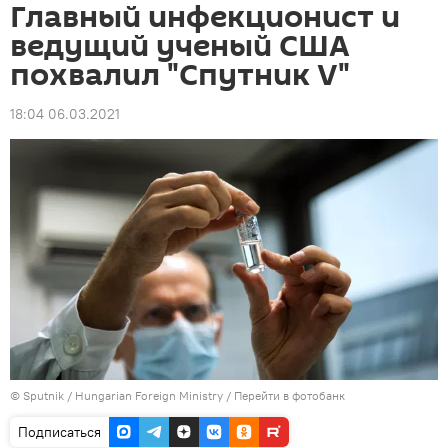
Главный инфекционист и
ведущий ученый США
похвалил "Спутник V"
18:04 06.03.2021
©
Sputnik
/ Hungarian Foreign Ministry
/
Перейти в фотобанк
Подписаться