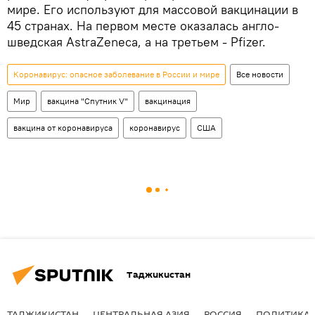
мире. Его используют для массовой вакцинации в
45 странах. На первом месте оказалась англо-
шведская AstraZeneca, а на третьем - Pfizer.
Коронавирус: опасное заболевание в России и мире
Все новости
Мир
вакцина "Спутник V"
вакцинация
вакцина от коронавируса
коронавирус
США
Таджикистан
ТАДЖИКИСТАН
ЦЕНТРАЛЬНАЯ АЗИЯ
РОССИЯ
ПОЛИТИКА