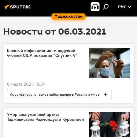
РУС
Таджикистан
Новости от 06.03.2021
Главный инфекционист и ведущий
ученый США похвалил "Спутник V"
6 марта 2021, 18:04
Коронавирус: опасное заболевание в России и мире
Все новости
Мир
вакцина "Спутник V"
вакцинация
Умер заслуженный артист
Таджикистана Рахмондусти Курбониен
вакцина от коронавируса
коронавирус
США