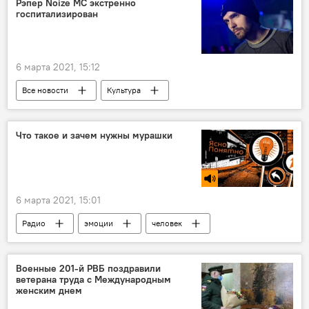
Рэпер Noize MC экстренно
госпитализирован
6 марта 2021, 15:12
Все новости
Культура
Что такое и зачем нужны мурашки
6 марта 2021, 15:01
Радио
эмоции
человек
Подкасты РИА
Военные 201-й РВБ поздравили
ветерана труда с Международным
женским днем