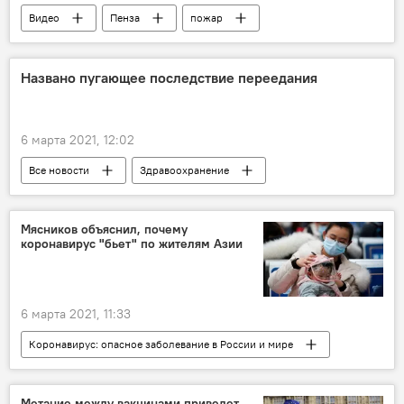
Видео
Пенза
пожар
Россия
Названо пугающее последствие переедания
6 марта 2021, 12:02
Все новости
Здравоохранение
Мясников объяснил, почему
коронавирус "бьет" по жителям Азии
6 марта 2021, 11:33
Коронавирус: опасное заболевание в России и мире
Все новости
Здравоохранение
коронавирус
Метание между вакцинами приведет