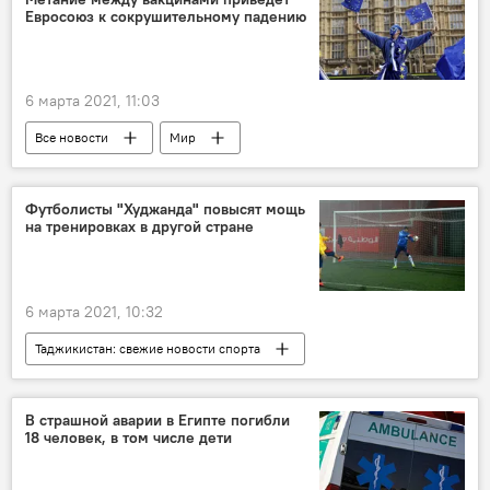
Евросоюз к сокрушительному падению
6 марта 2021, 11:03
Все новости
Мир
Футболисты "Худжанда" повысят мощь
на тренировках в другой стране
6 марта 2021, 10:32
Таджикистан: свежие новости спорта
Все новости
Спорт
Новости Худжанда и Согдийской области
В страшной аварии в Египте погибли
18 человек, в том числе дети
футбол
Турция