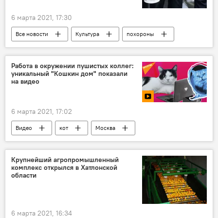
6 марта 2021, 17:30
Все новости
Культура
похороны
кино
театр
Таджикистан
Знаменитости
Работа в окружении пушистых коллег:
уникальный "Кошкин дом" показали
на видео
6 марта 2021, 17:02
Видео
кот
Москва
работа
Крупнейший агропромышленный
комплекс открылся в Хатлонской
области
6 марта 2021, 16:34