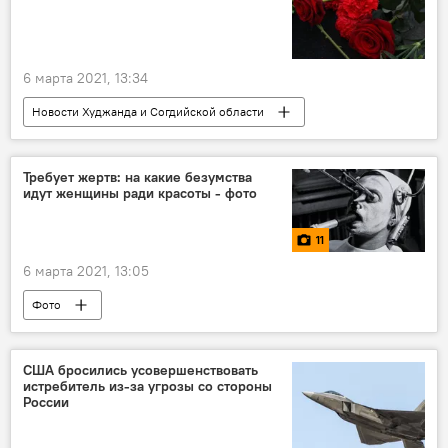
6 марта 2021, 13:34
Новости Худжанда и Согдийской области
Все новости
Происшествия, ЧП, криминал
смерть известных людей
Требует жертв: на какие безумства
идут женщины ради красоты - фото
11
6 марта 2021, 13:05
Фото
США бросились усовершенствовать
истребитель из-за угрозы со стороны
России