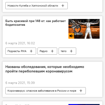
Новости Куляба и Хатлонской области
Все новости
Таджикистан
сельское хозяйство
Промышленность
Быть красивой при 148 кг: как работает
бодипозитив
6 марта 2021, 16:02
Подкасты РИА
Радио
тело
фигура
Названы обследования, которые необходимо
пройти переболевшим коронавирусом
6 марта 2021, 15:39
Коронавирус: опасное заболевание в России и мире
Все новости
Здравоохранение
коронавирус