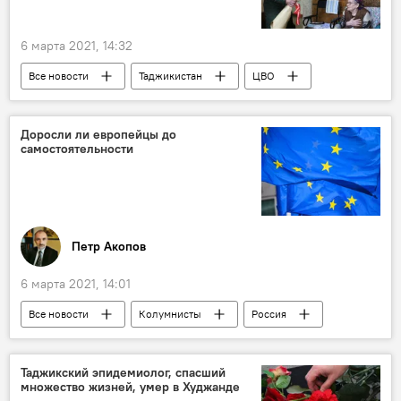
6 марта 2021, 14:32
Все новости
Таджикистан
ЦВО
ветеран
поздравление
201-я РВБ в Таджикистане
Доросли ли европейцы до
самостоятельности
Петр Акопов
6 марта 2021, 14:01
Все новости
Колумнисты
Россия
Мир
Таджикский эпидемиолог, спасший
множество жизней, умер в Худжанде