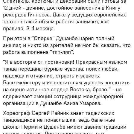
Спектакль, костюмы и декорации были готовы за
12 дней - деяние, достойное занесения в Книгу
рекордов Гиннесса. Даже у ведущих европейских
театров такой объем работы занимает, как
правило, 3-4 месяца.
При этом в "Оперке" Душанбе царил полный
аншлаг, и никто из зрителей не мог бы сказать, что
работа выполнена "тяп-ляп".
"Я в восторге от постановки! Прекрасным языком
танца переданы бурные чувства, поиск любви,
надежда и отчаяние, страсть и зависть.
Балетмейстеру и исполнителям удалось воплотить
на сцене истинное сердце Востока, браво!" - не
сдерживает эмоций сотрудница международной
организации в Душанбе Азиза Умарова.
Хореограф Сергей Райник знает таджикских
танцовщиков не понаслышке, ведь балетные
школы Перми и Душанбе имеют давние традиции
сотрудничества. Достаточно сказать, что