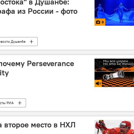
Востока" в Душанбе:
рафа из России - фото
8
вости Душанбе
почему Perseverance
ity
сты РИА
 второе место в НХЛ