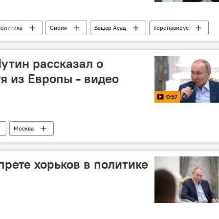
олитика
Сирия
Башар Асад
коронавирус
 России и мире
Путин рассказал о
я из Европы - видео
0:57
Москва
 России и мире
Россия
Мир
прете хорьков в политике