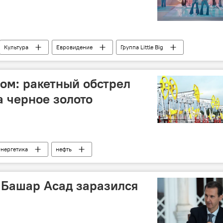
Культура
Евровидение
Группа Little Big
 и результаты
ом: ракетный обстрел
а черное золото
нергетика
нефть
 Башар Асад заразился