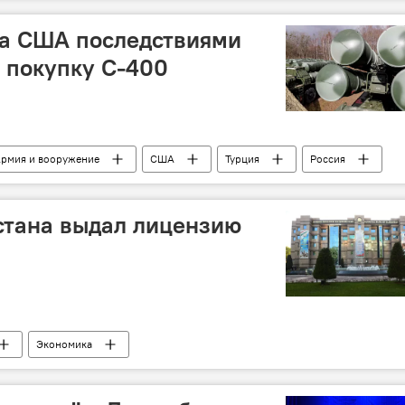
ла США последствиями
а покупку С-400
рмия и вооружение
США
Турция
Россия
стана выдал лицензию
Экономика