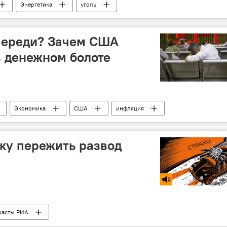
Энергетика
уголь
переди? Зачем США
в денежном болоте
Экономика
США
инфляция
ку пережить развод
касты РИА