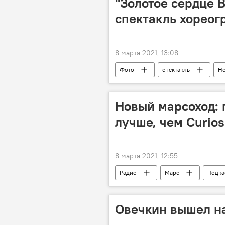
"Золотое сердце 
спектакль хореог
8 марта 2021, 13:08
Фото
спектакль
Но
Новый марсоход: 
лучше, чем Curios
8 марта 2021, 12:55
Радио
Марс
Подка
Овечкин вышел на