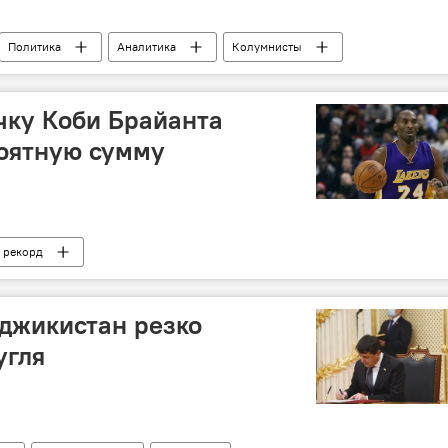
Политика
Аналитика
Колумнисты
очку Коби Брайанта
роятную сумму
рекорд
джикистан резко
угля