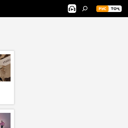
РУС
ТОҶ