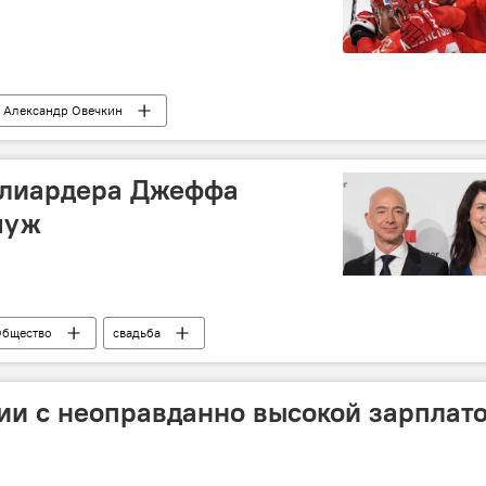
Александр Овечкин
ллиардера Джеффа
муж
бщество
свадьба
и с неоправданно высокой зарплат