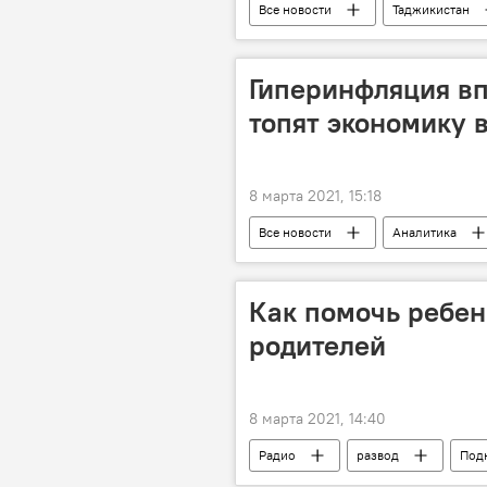
Все новости
Таджикистан
Гиперинфляция в
топят экономику 
8 марта 2021, 15:18
Все новости
Аналитика
Как помочь ребен
родителей
8 марта 2021, 14:40
Радио
развод
Под