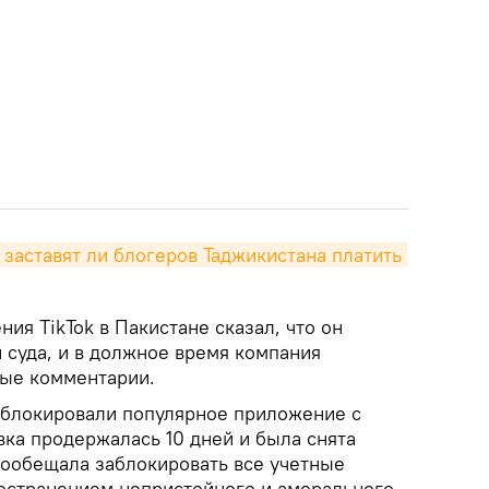
: заставят ли блогеров Таджикистана платить 
ия TikTok в Пакистане сказал, что он
 суда, и в должное время компания
ные комментарии.
 блокировали популярное приложение с
вка продержалась 10 дней и была снята
пообещала заблокировать все учетные
ространением непристойного и аморального