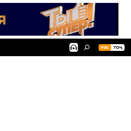
РУС
ТОҶ