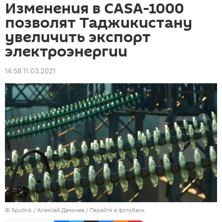
Изменения в CASA-1000
позволят Таджикистану
увеличить экспорт
электроэнергии
14:58 11.03.2021
©
Sputnik
/ Алексей Даничев
/
Перейти в фотобанк