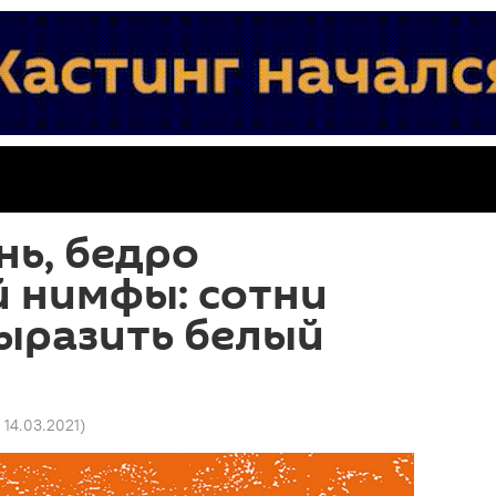
нь, бедро
й нимфы: сотни
ыразить белый
8 14.03.2021
)