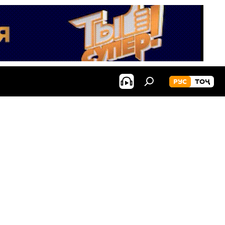
РУС
ТОҶ