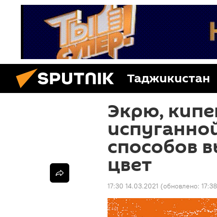
Таджикистан
Экрю, кипе
испуганно
способов в
цвет
17:30 14.03.2021
(обновлено:
17:3