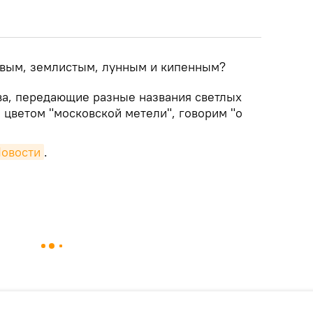
овым, землистым, лунным и кипенным?
ова, передающие разные названия светлых
 цветом "московской метели", говорим "о
Новости
.