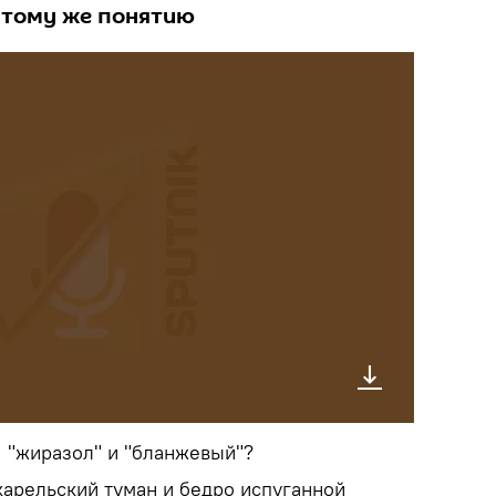
 тому же понятию
, "жиразол" и "бланжевый"?
 карельский туман и бедро испуганной