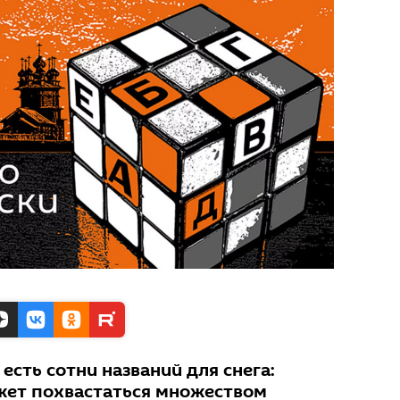
есть сотни названий для снега:
жет похвастаться множеством