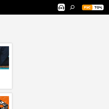
РУС
ТОҶ