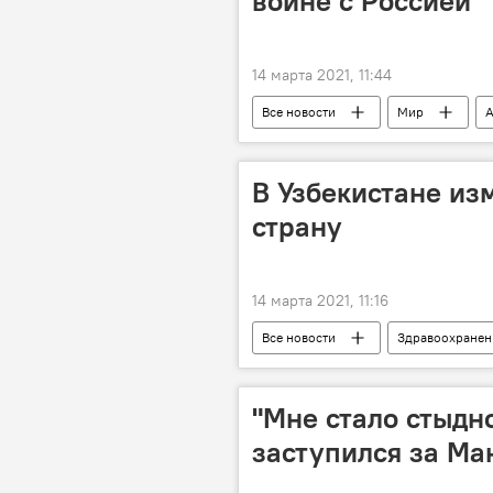
войне с Россией
14 марта 2021, 11:44
Все новости
Мир
А
В Узбекистане из
страну
14 марта 2021, 11:16
Все новости
Здравоохранен
Коронавирус: опасное заболевание в
"Мне стало стыдн
заступился за М