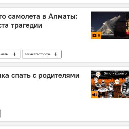
о самолета в Алматы:
ста трагедии
8
лматы
авиакатастрофа
нка спать с родителями