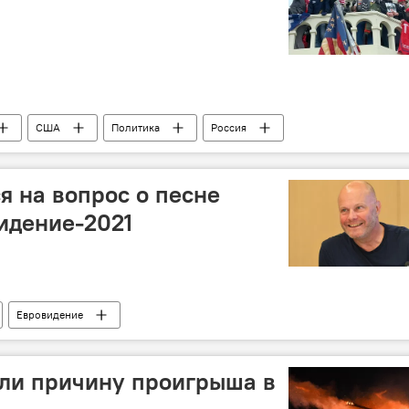
США
Политика
Россия
я на вопрос о песне
идение-2021
Евровидение
 и результаты
Манижа Сангин
али причину проигрыша в