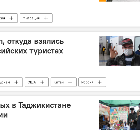
сия
Миграция
, откуда взялись
сийских туристах
уризм
США
Китай
Россия
ых в Таджикистане
ми