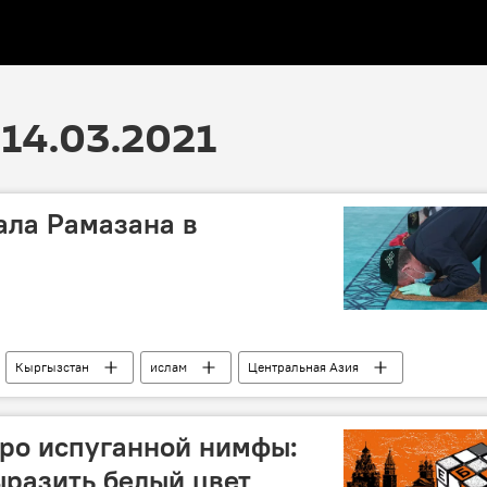
14.03.2021
ала Рамазана в
Кыргызстан
ислам
Центральная Азия
дро испуганной нимфы:
ыразить белый цвет