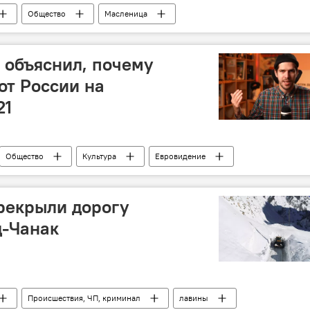
Общество
Масленица
 объяснил, почему
от России на
21
Общество
Культура
Евровидение
 и результаты
Манижа Сангин
рекрыли дорогу
-Чанак
Происшествия, ЧП, криминал
лавины