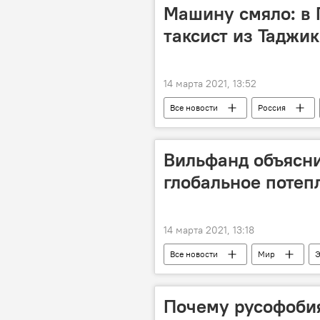
Машину смяло: в 
таксист из Таджи
14 марта 2021, 13:52
Все новости
Россия
Новости мигрантов из Центральной А
Таджикистан
Вильфанд объясни
глобальное потеп
14 марта 2021, 13:18
Все новости
Мир
Э
Почему русофобия