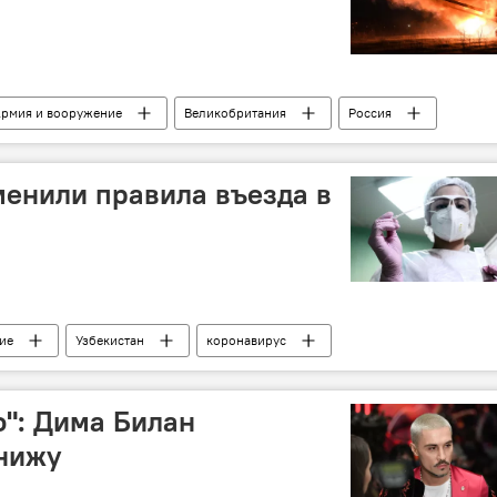
рмия и вооружение
Великобритания
Россия
менили правила въезда в
ие
Узбекистан
коронавирус
 России и мире
о": Дима Билан
анижу