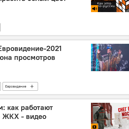
Евровидение-2021
иона просмотров
Евровидение
 и результаты
Манижа Сангин
м: как работают
 ЖКХ - видео