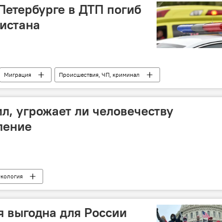
Петербурге в ДТП погиб
кистана
Миграция
Происшествия, ЧП, криминал
зии в России
ДТП и аварии
такси
л, угрожает ли человечеству
ление
кология
 выгодна для России