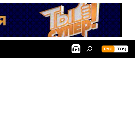
РУС
ТОҶ