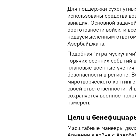
Для поддержки сухопутных
использованы средства воз
авиация. Основной задаче
боеготовности войск, и вс
недвусмысленным ответом 
Азербайджана.
Подобная "игра мускулами
горячих осенних событий в
плановые военные учения 
безопасности в регионе. 
миротворческого континге
своей ответственности. И 
сохраняется военное поло
намерен.
Цели и бенефициар
Масштабные маневры двух
Армении в войне с Азерба