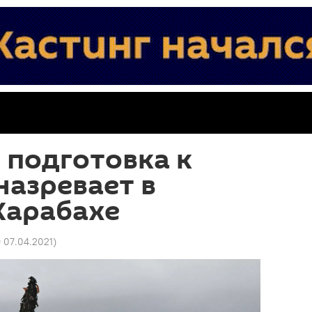
 подготовка к
назревает в
Карабахе
9 07.04.2021
)