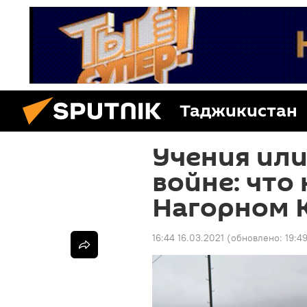
Таджикистан
Учения или
войне: что 
Нагорном 
16:44 16.03.2021
(обновлено:
19:4