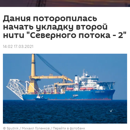
Дания поторопилась
начать укладку второй
нити "Северного потока - 2"
14:02 17.03.2021
©
Sputnik
/ Михаил Голенков
/
Перейти в фотобанк