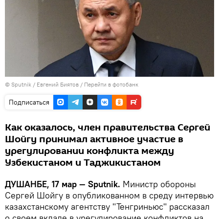
©
Sputnik
/ Евгений Биятов
/
Перейти в фотобанк
Подписаться
Как оказалось, член правительства Сергей
Шойгу принимал активное участие в
урегулировании конфликта между
Узбекистаном и Таджикистаном
ДУШАНБЕ, 17 мар — Sputnik.
Министр обороны
Сергей Шойгу в опубликованном в среду интервью
казахстанскому агентству "Тенгриньюс" рассказал
о своем вкладе в урегулирование конфликтов на