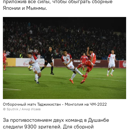
приложив все силы, чтобы обыграть сборные
Японии и Мьянмы.
Отборочный матч Таджикистан - Монголия на ЧМ-2022
©
Sputnik
/ Амир Исаев
За противостоянием двух команд в Душанбе
следили 9300 зрителей. Для сборной