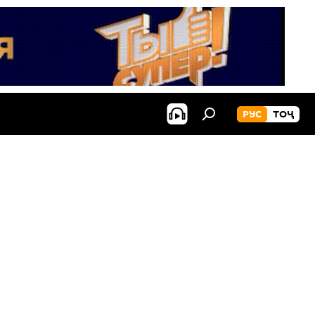
РУС
ТОҶ