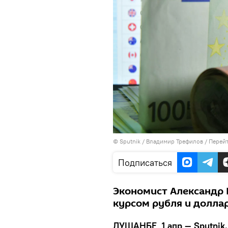
©
Sputnik
/ Владимир Трефилов
/
Перейт
Подписаться
Экономист Александр К
курсом рубля и долла
ДУШАНБЕ, 1 апр — Sputnik