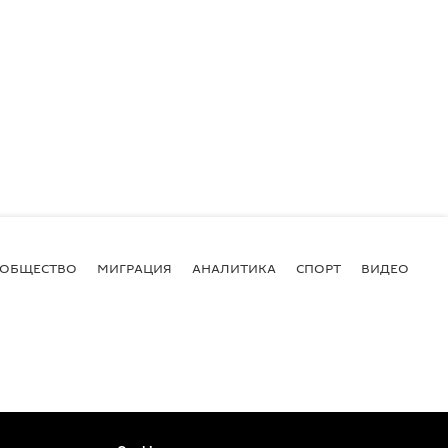
ОБЩЕСТВО
МИГРАЦИЯ
АНАЛИТИКА
СПОРТ
ВИДЕО
И