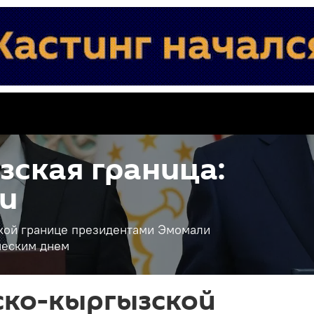
ская граница:
и
кой границе президентами Эмомали
ческим днем
ско-кыргызской