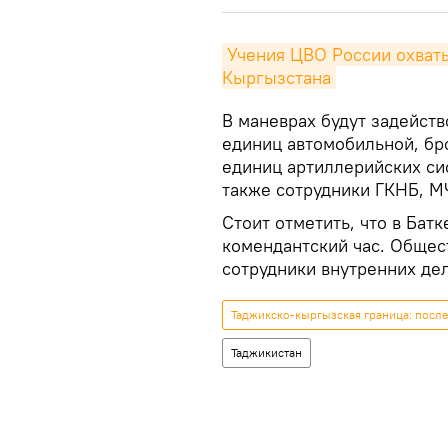
Учения ЦВО России охваты
Кыргызстана
В маневрах будут задейств
единиц автомобильной, бр
единиц артиллерийских сис
также сотрудники ГКНБ, М
Стоит отметить, что в Бат
комендантский час. Общес
сотрудники внутренних дел
Таджикско-кыргызская граница: посл
Таджикистан