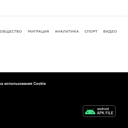
ОБЩЕСТВО
МИГРАЦИЯ
АНАЛИТИКА
СПОРТ
ВИДЕО
И
ка использования Cookie