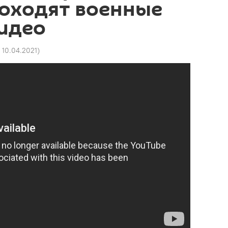
роходят военные
идео
3 10.04.2021
)