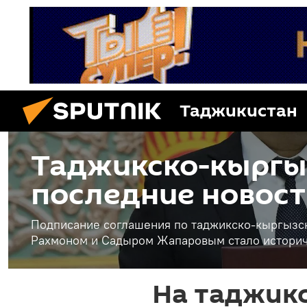
Таджикистан
Таджикско-кыргыз
последние новост
Подписание соглашения по таджикско-кыргызс
Рахмоном и Садыром Жапаровым стало истори
На таджик