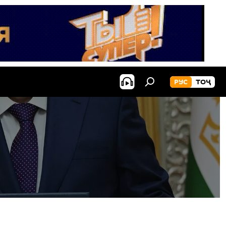
РУС
ТОҶ