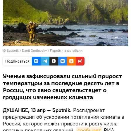
©
Sputnik
/ Danil Godlevsky
/
Перейти в фотобанк
Подписаться
Ученые зафиксировали сильный прирост
температуры за последние десять лет в
России, что явно свидетельствует о
грядущих изменениях климата
ДУШАНБЕ, 13 апр — Sputnik.
Росгидромет
предупредил об ускорении потепления климата в
России, которое может привести к росту числа
опасных природных явлений,
сообщает
РИА