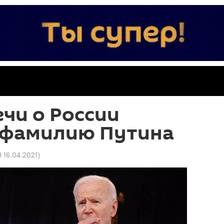
ечи о России
 фамилию Путина
3 16.04.2021
)