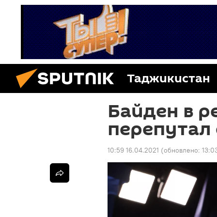
Таджикистан
Байден в р
перепутал
10:59 16.04.2021
(обновлено:
13:0