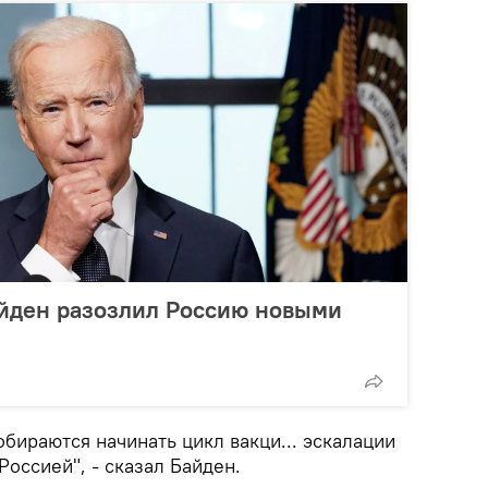
айден разозлил Россию новыми
бираются начинать цикл вакци... эскалации
Россией", - сказал Байден.