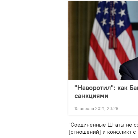
"Наворотил": как Б
санкциями
15 апреля 2021, 20:28
"Соединенные Штаты не со
[отношений] и конфликт с 