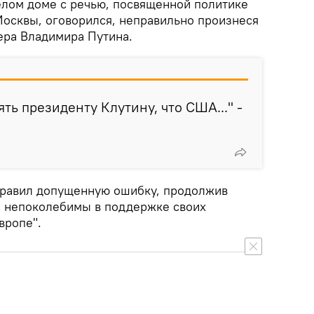
елом доме с речью, посвященной политике
осквы, оговорился, неправильно произнеся
ера Владимира Путина.
ять президенту Клутину, что США..." -
правил допущенную ошибку, продолжив
А непоколебимы в поддержке своих
вропе".