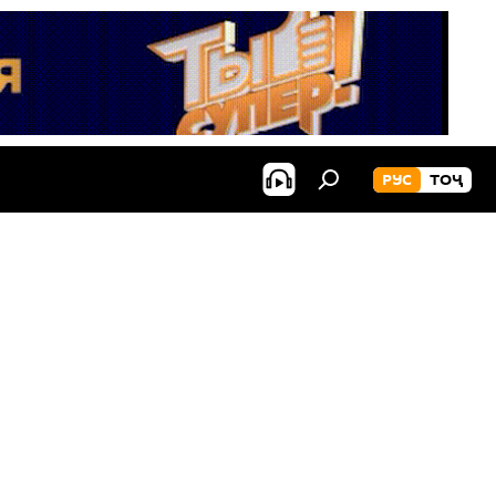
РУС
ТОҶ