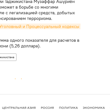
ции Таджикистана Музаффар Ашуриён
поможет в борьбе со многими
ле с легализацией средств, добытых
нсированием терроризма.
 Уголовный и Процессуальный кодексы 
умма одного показателя для расчетов в
они (5,26 доллара).
жикистана
ЦЕНТРАЛЬНАЯ АЗИЯ
РОССИЯ
ПОЛИТИКА
ЭКОНОМИКА