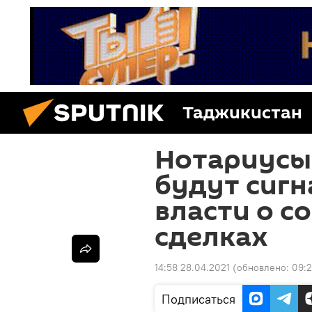
Таджикистан
Нотариусы
будут сигн
власти о 
сделках
14:58 28.04.2021
(обновлено:
09:2
Подписаться