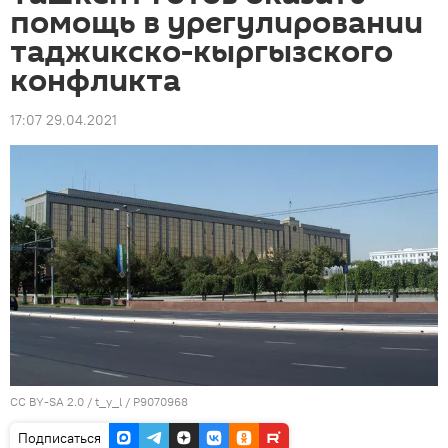
помощь в урегулировании
таджикско-кыргызского
конфликта
17:07 29.04.2021
CC BY-SA 2.0
/
t_y_l
/
P9070968
Подписаться