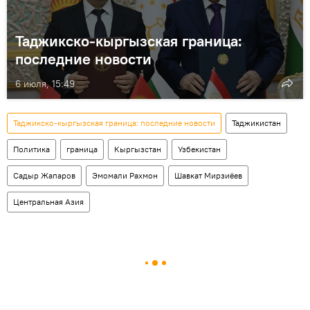
Таджикско-кыргызская граница:
последние новости
6 июля, 15:49
Таджикско-кыргызская граница: последние новости
Таджикистан
Политика
граница
Кыргызстан
Узбекистан
Садыр Жапаров
Эмомали Рахмон
Шавкат Мирзиёев
Центральная Азия