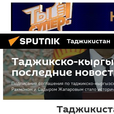
Таджикистан
Таджикско-кыргыз
последние новост
Подписание соглашения по таджикско-кыргызс
Рахмоном и Садыром Жапаровым стало истори
Таджикист