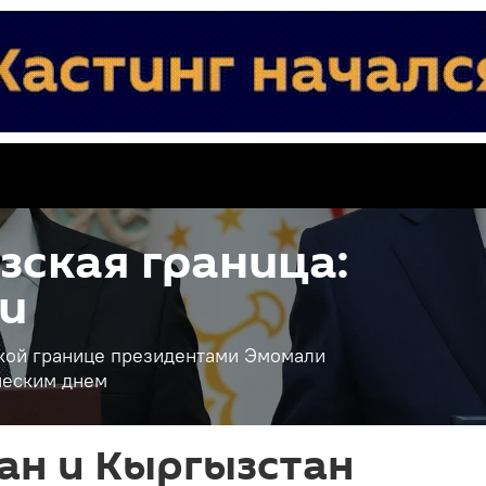
ская граница:
и
кой границе президентами Эмомали
ческим днем
ан и Кыргызстан