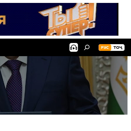
РУС
ТОҶ