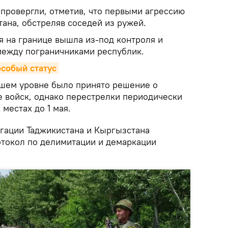
опровергли, отметив, что первыми агрессию
ана, обстреляв соседей из ружей.
я на границе вышла из-под контроля и
между пограничниками республик.
особый статус
шем уровне было принято решение о
е войск, однако перестрелки периодически
местах до 1 мая.
егации Таджикистана и Кыргызстана
токол по делимитации и демаркации