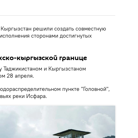
и Кыргызстан решили создать совместную
исполнения сторонами достигнутых
кско-кыргызской границе
у Таджикистаном и Кыргызстаном
ом 28 апреля.
водораспределительном пункте "Головной",
вьях реки Исфара.