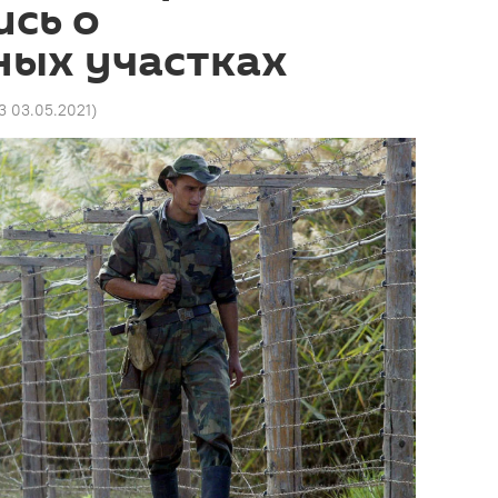
сь о
ных участках
23 03.05.2021
)