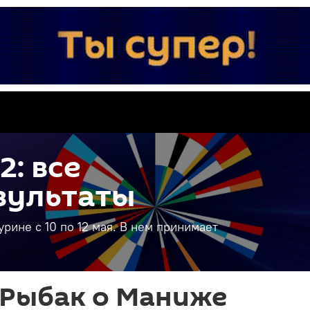
2: все
зультаты
рине с 10 по 12 мая. В нем принимает
 Рыбак о Маниже