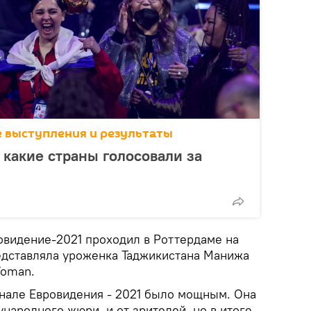
се выступления и результаты
 какие страны голосовали за
видение-2021 проходил в Роттердаме на
едставляла уроженка Таджикистана Манижа
Woman.
нале Евровидения - 2021 было мощным. Она
народного жюри, и от зрителей, но в итоге