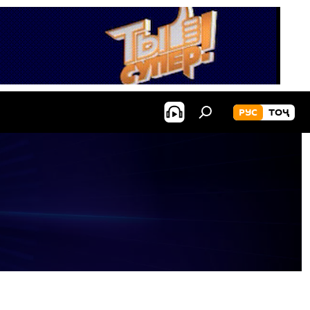
РУС
ТОҶ