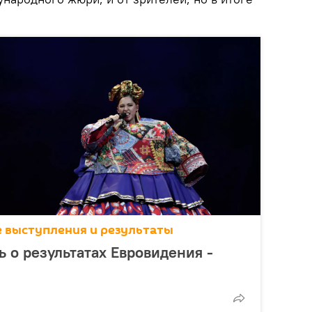
се выступления и результаты
 о результатах Евровидения -