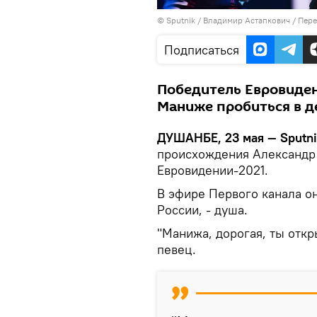
©
Sputnik
/ Владимир Астапкович
/
Пере
Подписаться
Победитель Евровиден
Маниже пробиться в д
ДУШАНБЕ, 23 мая — Sputni
происхождения Александр
Евровидении-2021.
В эфире Первого канала он 
России, - душа.
"Манижа, дорогая, ты откр
певец.