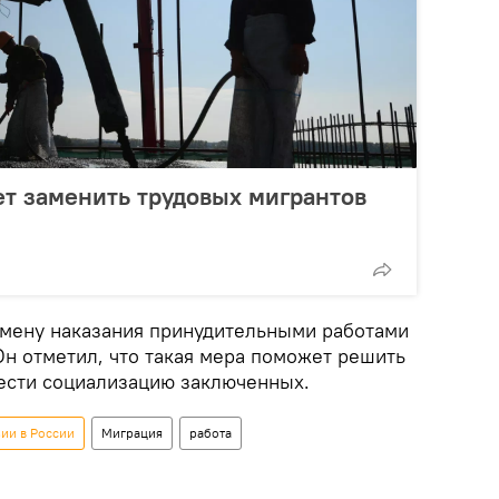
т заменить трудовых мигрантов
замену наказания принудительными работами
 Он отметил, что такая мера поможет решить
ести социализацию заключенных.
ии в России
Миграция
работа