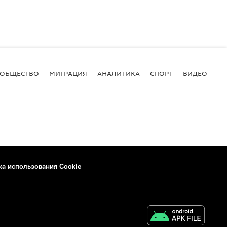
ОБЩЕСТВО
МИГРАЦИЯ
АНАЛИТИКА
СПОРТ
ВИДЕО
И
ка использования Cookie