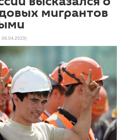
сии высказался о
удовых мигрантов
ными
3 06.04.2023
)