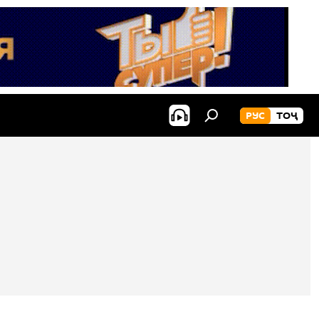
РУС
ТОҶ