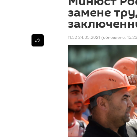
Минюст Рос
замене тр
заключен
11:32 24.05.2021
(обновлено:
15:2