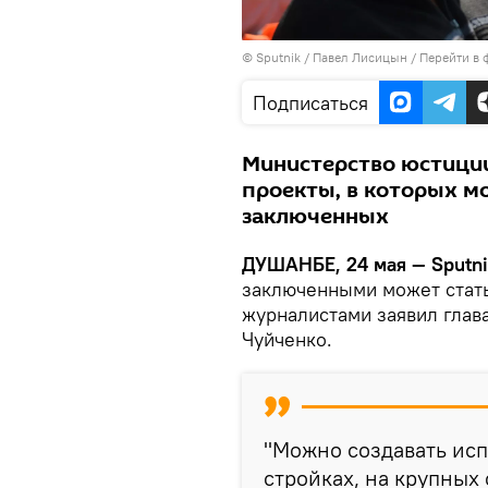
©
Sputnik
/ Павел Лисицын
/
Перейти в 
Подписаться
Министерство юстиции
проекты, в которых м
заключенных
ДУШАНБЕ, 24 мая — Sputn
заключенными может стать
журналистами заявил глав
Чуйченко.
"Можно создавать ис
стройках, на крупных 