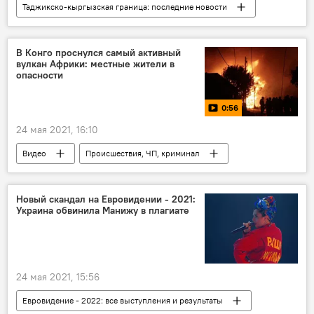
Таджикско-кыргызская граница: последние новости
Таджикистан
Кыргызстан
Владимир Путин
Россия
В Конго проснулся самый активный
вулкан Африки: местные жители в
Садыр Жапаров
опасности
0:56
24 мая 2021, 16:10
Видео
Происшествия, ЧП, криминал
Африка
вулкан
извержение вулкана
Новый скандал на Евровидении - 2021:
Украина обвинила Манижу в плагиате
24 мая 2021, 15:56
Евровидение - 2022: все выступления и результаты