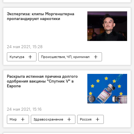
Общество
Евровидение
Манижа Сангин
Культура
Экспертиза: клипы Моргенштерна
пропагандируют наркотики
24 мая 2021, 15:28
Культура
Происшествия, ЧП, криминал
наркотики
клип
Раскрыта истинная причина долгого
одобрения вакцины "Спутник V" в
Европе
24 мая 2021, 15:16
Мир
Здравоохранение
Россия
коронавирус
вакцина "Спутник V"