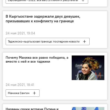
Культура
Италия
Евровидение
В Кыргызстане задержали двух девушек,
призывавших к конфликту на границе
24 мая 2021, 19:04
Таджикско-кыргызская граница: последние новости
Таджикистан
граница
Кыргызстан
Почему Манижа все равно победила, а
вместе с ней и все таджики
24 мая 2021, 18:41
Манижа Сангин
Евровидение - 2022: все выступления и результаты
Мнение
Названы сроки встречи Путина и