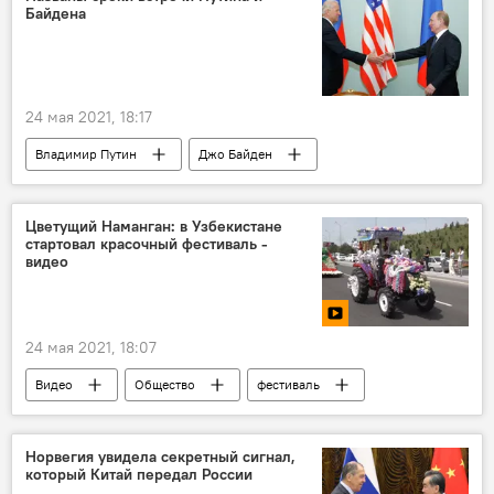
Байдена
24 мая 2021, 18:17
Владимир Путин
Джо Байден
Политика
США
Россия
Саммит Путина и Байдена в Женеве: все о встрече президентов
Цветущий Наманган: в Узбекистане
стартовал красочный фестиваль -
видео
24 мая 2021, 18:07
Видео
Общество
фестиваль
Узбекистан
цветы
Норвегия увидела секретный сигнал,
который Китай передал России