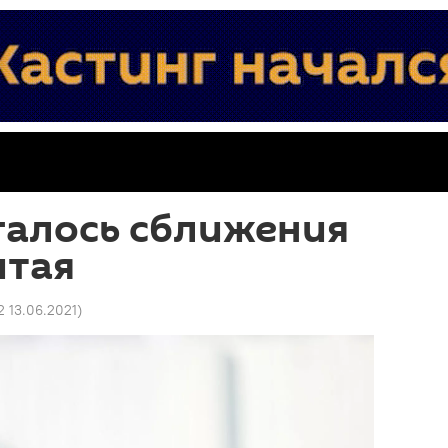
галось сближения
итая
2 13.06.2021
)