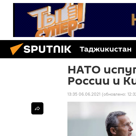
Таджикистан
НАТО испу
России и К
13:35 06.06.2021
(обновлено:
12:3