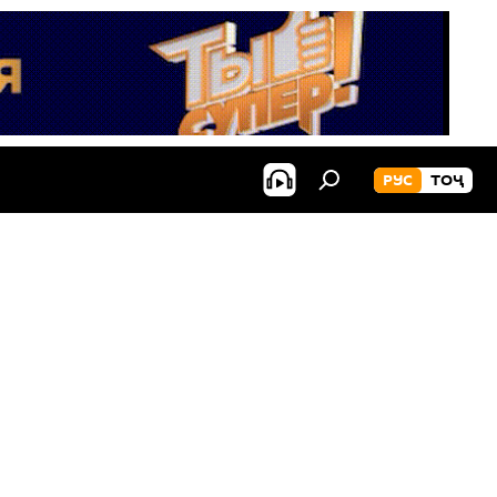
РУС
ТОҶ