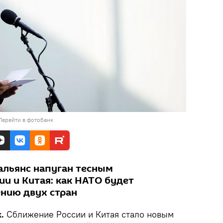
Перейти в фотобанк
альянс напуган тесным
и и Китая: как НАТО будет
нию двух стран
.
Сближение России и Китая стало новым