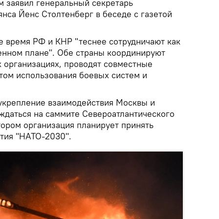
м заявил генеральный секретарь
нса Йенс Столтенберг в беседе с газетой
е время РФ и КНР "теснее сотрудничают как
оенном плане". Обе страны координируют
 организациях, проводят совместные
том использования боевых систем и
 укрепление взаимодействия Москвы и
ждаться на саммите Североатлантического
тором организация планирует принять
тия "НАТО-2030".