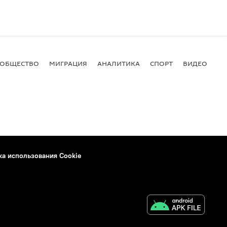
ОБЩЕСТВО
МИГРАЦИЯ
АНАЛИТИКА
СПОРТ
ВИДЕО
И
ка использования Cookie