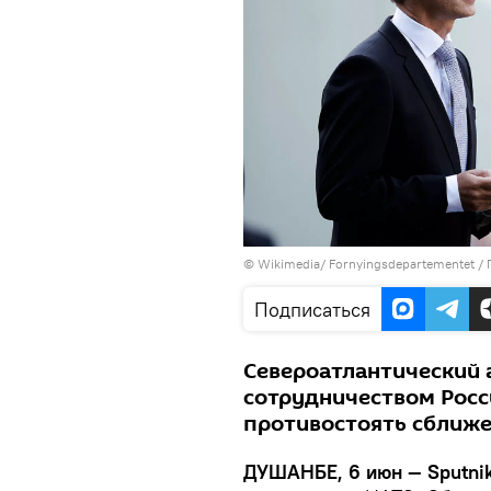
©
Wikimedia/ Fornyingsdepartementet
/
Подписаться
Североатлантический 
сотрудничеством Росси
противостоять сближе
ДУШАНБЕ, 6 июн — Sputnik