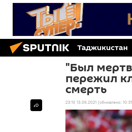
Таджикистан
"Был мертв
пережил к
смерть
23:10 13.06.2021
(обновлено:
10:3