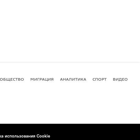
ОБЩЕСТВО
МИГРАЦИЯ
АНАЛИТИКА
СПОРТ
ВИДЕО
И
ка использования Cookie