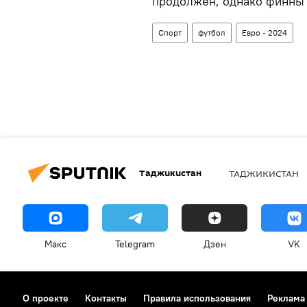
продолжен, однако финны 
Спорт
футбол
Евро - 2024
Таджикистан
ТАДЖИКИСТАН
Макс
Telegram
Дзен
VK
О проекте
Контакты
Правила использования
Реклама