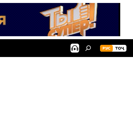
РУС
ТОҶ