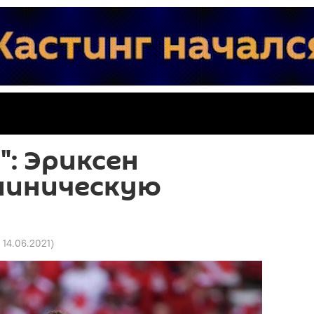
": Эриксен
линическую
1 14.06.2021
)