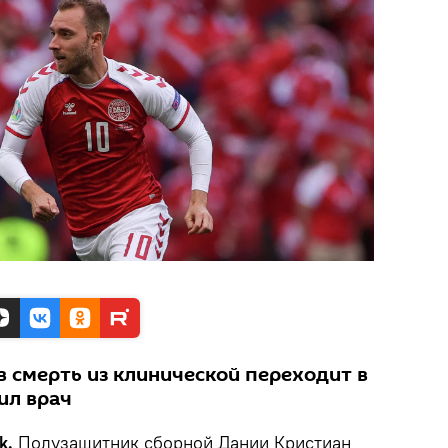
в смерть из клинической переходит в
ил врач
k.
Полузащитник сборной Дании Кристиан