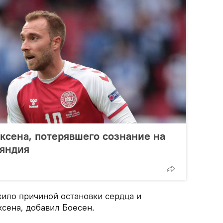
ксена, потерявшего сознание на
ляндия
жило причиной остановки сердца и
ксена, добавил Боесен.