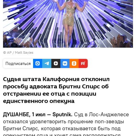
© AP / Matt Sayles
Подписаться
Судья штата Калифорния отклонил
просьбу адвоката Бритни Спирс об
отстранении ее отца с позиции
единственного опекуна
ДУШАНБЕ, 1 июл — Sputnik.
Суд в Лос-Анджелесе
отказался удовлетворить прошение поп-звезды
Бритни Спирс, которая отказывается быть под
опекунством отца и хочет сама распоряжаться