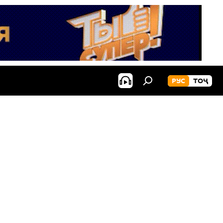
РУС
ТОҶ