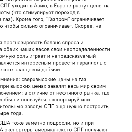
СПГ уходит в Азию, в Европе растут цены на
оты (что стимулирует переход в
 газ). Кроме того, "Газпром" ограничивает
то чтобы сильно ограничивает. Скорее, не
я прогнозировать баланс спроса и
а обеих чашах весов свои неопределенности
ромную роль играет и непредсказуемый
авляется интересным провести параллель с
ексте сланцевой добычи.
мнение: сверхвысокие цены на газ
при высоких ценах завалят весь мир своим
лючением: в отличие от нефтяного рынка, где
добыл и пользуйся: экспортируй или
ительные заводы СПГ еще нужно построить,
ыре года.
 США тоже заметно подросли, но и при
ША экспортеры американского СПГ получают