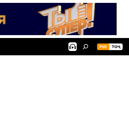
РУС
ТОҶ