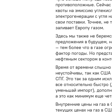
противоположные. Сейчас 
квоты на эмиссию углекисл
электрогенерации с угля на
свои поставки. Точнее, не 
заливает Европу газом.
Здесь мы также не беремс
предложения в будущем, н
— тем более что в газе ог
фактор погоды. Но предст
нефтяным сектором в конт
Время от времени слышно 
неустойчивы, так как США 
СПГ. Это так за одним иск
все относительно быстро (
уменьшай импорт), дополн
а это как минимум еще чет
Внутренние цены на газ в
текущих ценах на газ в С