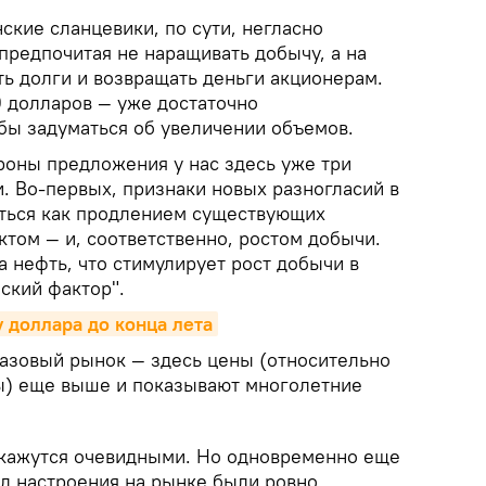
нские сланцевики, по сути, негласно
предпочитая не наращивать добычу, а на
ть долги и возвращать деньги акционерам.
0 долларов — уже достаточно
обы задуматься об увеличении объемов.
ороны предложения у нас здесь уже три
. Во-первых, признаки новых разногласий в
ться как продлением существующих
ктом — и, соответственно, ростом добычи.
а нефть, что стимулирует рост добычи в
нский фактор".
 доллара до конца лета
газовый рынок — здесь цены (относительно
ы) еще выше и показывают многолетние
 кажутся очевидными. Но одновременно еще
ад настроения на рынке были ровно