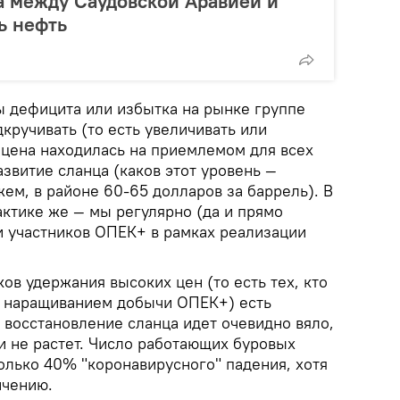
а между Саудовской Аравией и
ь нефть
ы дефицита или избытка на рынке группе
кручивать (то есть увеличивать или
 цена находилась на приемлемом для всех
азвитие сланца (каков этот уровень —
жем, в районе 60-65 долларов за баррель). В
актике же — мы регулярно (да и прямо
и участников ОПЕК+ в рамках реализации
ков удержания высоких цен (то есть тех, кто
с наращиванием добычи ОПЕК+) есть
 восстановление сланца идет очевидно вяло,
и не растет. Число работающих буровых
олько 40% "коронавирусного" падения, хотя
ичению.