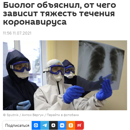
Биолог объяснил, от чего
зависит тяжесть течения
коронавируса
11:56 11.07.2021
©
Sputnik
/ Антон Вергун
/
Перейти в фотобанк
Подписаться