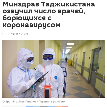
Минздрав Таджикистана
озвучил число врачей,
борющихся с
коронавирусом
19:56 26.07.2021
©
Sputnik
/ Илья Питалев
/
Перейти в фотобанк