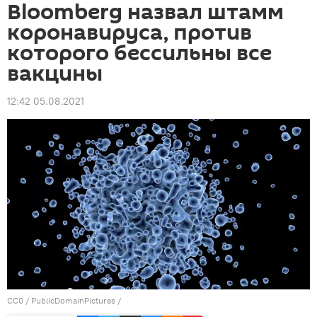
Bloomberg назвал штамм
коронавируса, против
которого бессильны все
вакцины
12:42 05.08.2021
CC0
/ PublicDomainPictures /