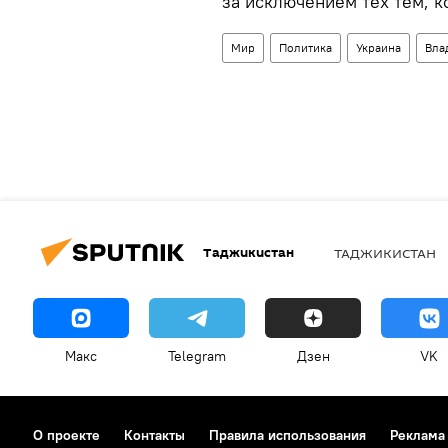
за исключением тех тем, 
Мир
Политика
Украина
Вла
Таджикистан
ТАДЖИКИСТАН
Макс
Telegram
Дзен
VK
О проекте
Контакты
Правила использования
Реклама