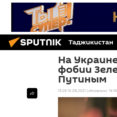
Таджикистан
На Украине
фобии Зеле
Путиным
13:28 10.08.2021
(обновлено:
14:1