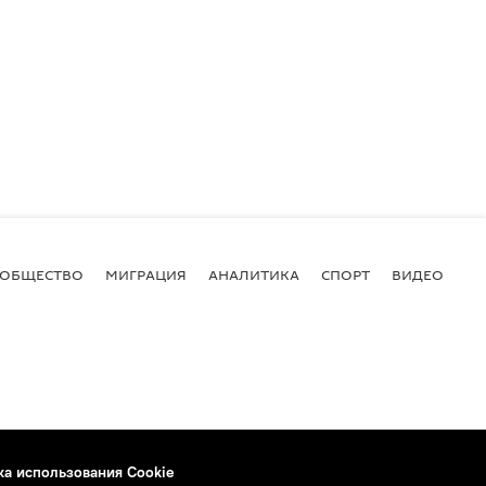
ОБЩЕСТВО
МИГРАЦИЯ
АНАЛИТИКА
СПОРТ
ВИДЕО
И
ка использования Cookie