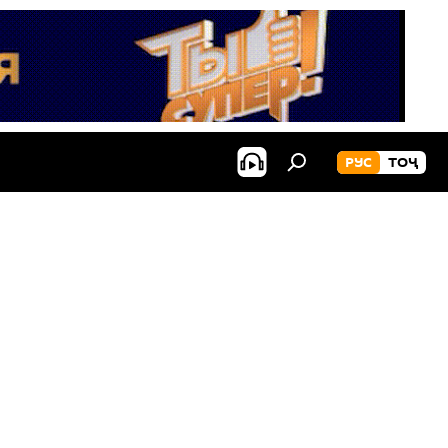
РУС
ТОҶ