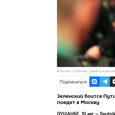
©
Sputnik
/ Стрингер
/
Перейти в фотоб
Подписаться
Зеленский боится Пути
поедет в Москву
ДУШАНБЕ, 10 авг — Sputni