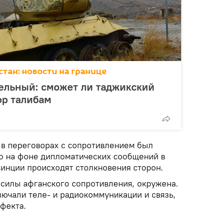
тан: новости на границе
ельный: сможет ли таджикский
ор талибам
 в переговорах с сопротивлением был
ко на фоне дипломатических сообщений в
инции происходят столкновения сторон.
 силы афганского сопротивления, окружена.
лючали теле- и радиокоммуникации и связь,
фекта.