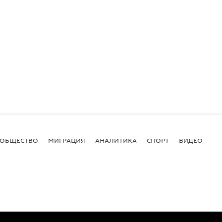
ОБЩЕСТВО
МИГРАЦИЯ
АНАЛИТИКА
СПОРТ
ВИДЕО
И