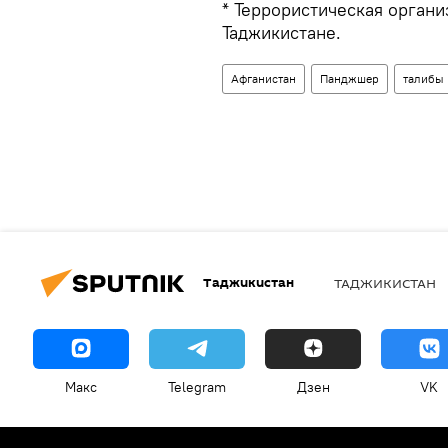
* Террористическая органи
Таджикистане.
Афганистан
Панджшер
талибы
Таджикистан
ТАДЖИКИСТАН
Макс
Telegram
Дзен
VK