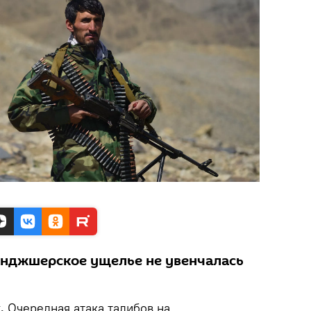
анджшерское ущелье не увенчалась
k.
Очередная атака талибов на