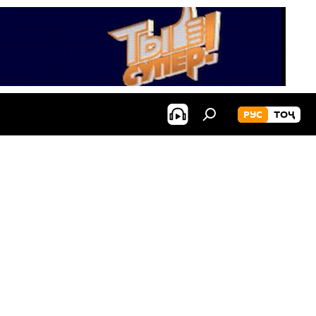
РУС
ТОҶ