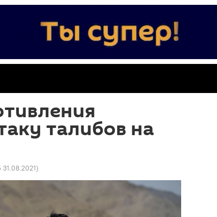
отивления
таку талибов на
5 31.08.2021
)