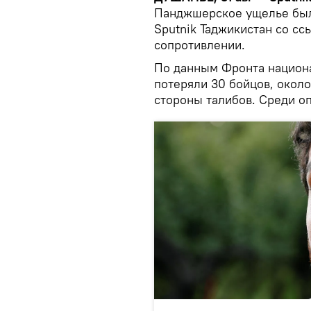
Панджшерское ущелье был
Sputnik Таджикистан со сс
сопротивлении.
По данным Фронта национа
потеряли 30 бойцов, около
стороны талибов. Среди о