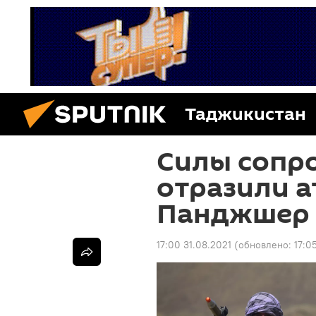
Таджикистан
Силы сопр
отразили а
Панджшер
17:00 31.08.2021
(обновлено:
17:0