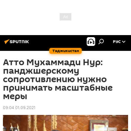
РУС
Таджикистан
Атто Мухаммади Нур:
панджшерскому
сопротивлению нужно
принимать масштабные
меры
09:04 01.09.2021