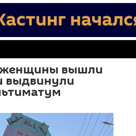
 женщины вышли
и выдвинули
льтиматум