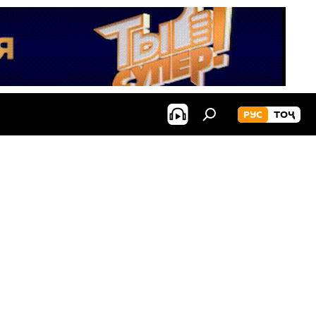
РУС
ТОҶ