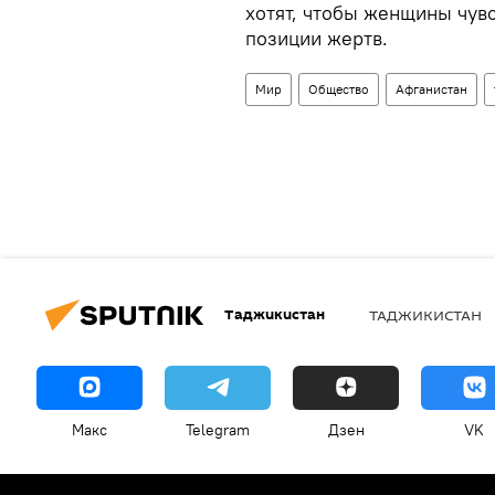
хотят, чтобы женщины чув
позиции жертв.
Мир
Общество
Афганистан
Таджикистан
ТАДЖИКИСТАН
Макс
Telegram
Дзен
VK