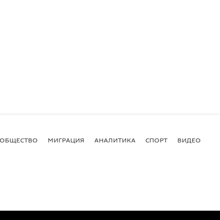
ОБЩЕСТВО
МИГРАЦИЯ
АНАЛИТИКА
СПОРТ
ВИДЕО
И