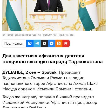
© Пресс-служба президента Республики Таджикистан
Подписаться
Два известных афганских деятеля
получили высшую награду Таджикистана
ДУШАНБЕ, 2 сен — Sputnik.
Президент
Таджикистана Эмомали Рахмон наградил
национального героя Афганистана Ахмад Шаха
Масуда орденом Исмоили Сомони I степени.
Такую же награду получил бывший президент
Исламской Республики Афганистан профессор
Бурхануддин Раббани.