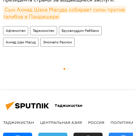
Сын Ахмад Шаха Масуда собирает силы против 
талибов в Панджшере
Афганистан
Таджикистан
Брухануддин Раббани
Ахмад Шах Масуд
Эмомали Рахмон
Таджикистан
ТАДЖИКИСТАН
ЦЕНТРАЛЬНАЯ АЗИЯ
РОССИЯ
ПОЛИТИКА