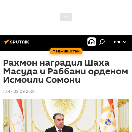
РУС
Таджикистан
Рахмон наградил Шаха
Масуда и Раббани орденом
Исмоили Сомони
13:47 02.09.2021