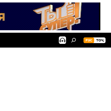
РУС
ТОҶ