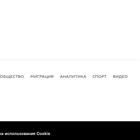
ОБЩЕСТВО
МИГРАЦИЯ
АНАЛИТИКА
СПОРТ
ВИДЕО
И
ка использования Cookie