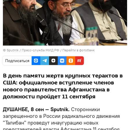
©
Sputnik
/ Пресс-служба МИД РФ
/
Перейти в фотобанк
Подписаться
В день памяти жертв крупных терактов в
США: официальное вступление членов
нового правительства Афганистана в
должности пройдет 11 сентября
ДУШАНБЕ, 8 сен — Sputnik.
Сторонники
запрещенного в России радикального движения
"Талибан" проведут инаугурацию новых
представителей власти Афганистана 11 сентября.