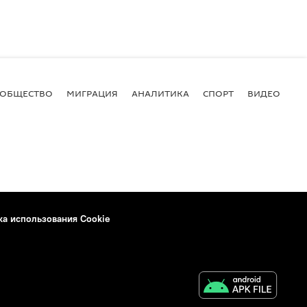
ОБЩЕСТВО
МИГРАЦИЯ
АНАЛИТИКА
СПОРТ
ВИДЕО
И
ка использования Cookie