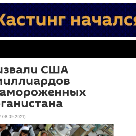
извали США
 миллиардов
замороженных
фганистана
2 08.09.2021
)