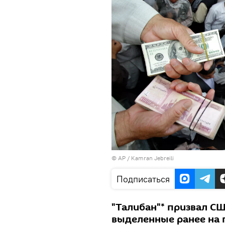
© AP / Kamran Jebreili
Подписаться
"Талибан"* призвал СШ
выделенные ранее на