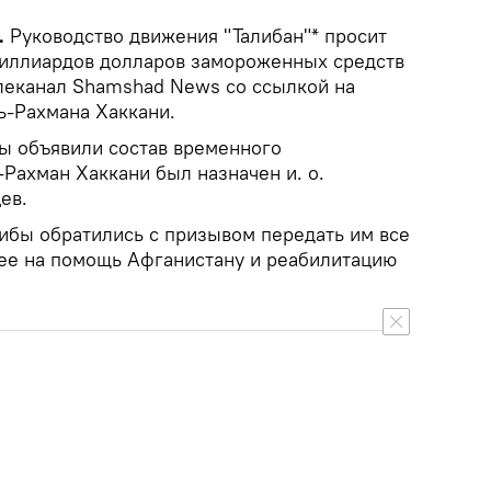
.
Руководство движения "Талибан"* просит
миллиардов долларов замороженных средств
леканал Shamshad News со ссылкой на
ь-Рахмана Хаккани.
ы объявили состав временного
-Рахман Хаккани был назначен и. о.
ев.
либы обратились с призывом передать им все
ее на помощь Афганистану и реабилитацию