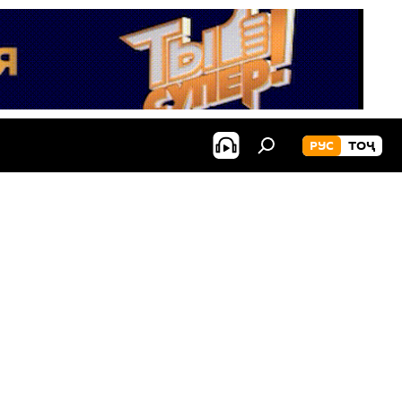
РУС
ТОҶ