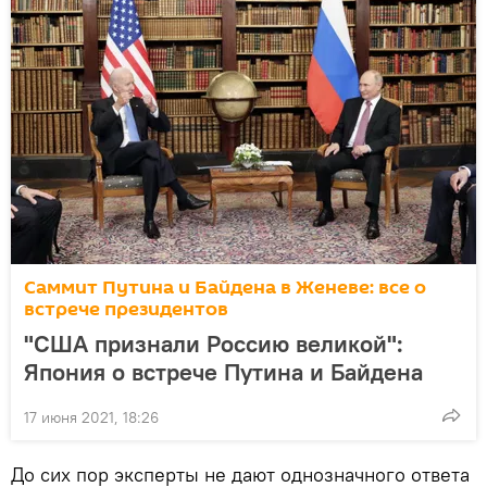
Саммит Путина и Байдена в Женеве: все о
встрече президентов
"США признали Россию великой":
Япония о встрече Путина и Байдена
17 июня 2021, 18:26
До сих пор эксперты не дают однозначного ответа