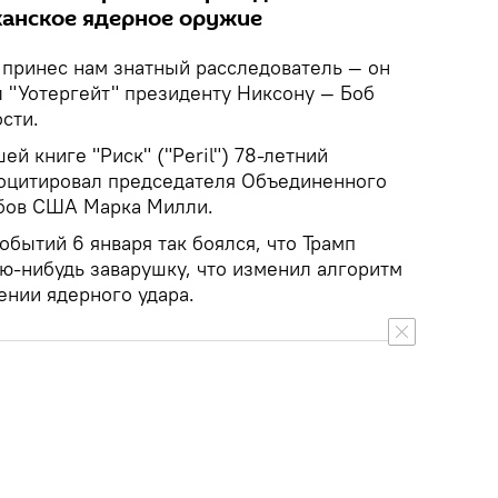
анское ядерное оружие
 принес нам знатный расследователь — он
л "Уотергейт" президенту Никсону — Боб
сти.
й книге "Риск" ("Peril") 78-летний
оцитировал председателя Объединенного
абов США Марка Милли.
событий 6 января так боялся, что Трамп
ую-нибудь заварушку, что изменил алгоритм
ении ядерного удара.