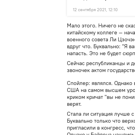
12 сентября 2021, 12:10
Мало этого. Ничего не ска
китайскому коллеге — нач
военного совета Ли Цзочэн
вдруг что. Буквально: "Я 
напасть. Это не будет сюр
Сейчас республиканцы и де
звоночек актом государств
Спойлер: являлся. Однако 
США на самом высшем уров
криком кричат "вы не пони
верят.
Стала ли ситуация лучше с
Буквально только что вер
пригласили в конгресс, чт
Однако у Байдена нашлись