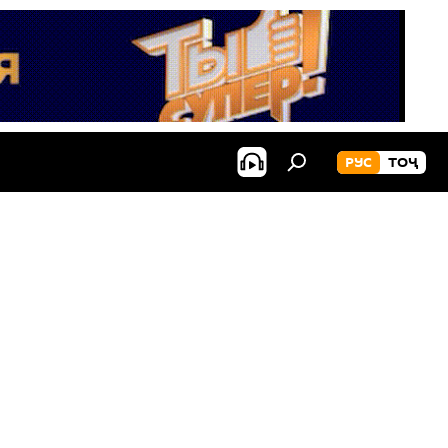
РУС
ТОҶ