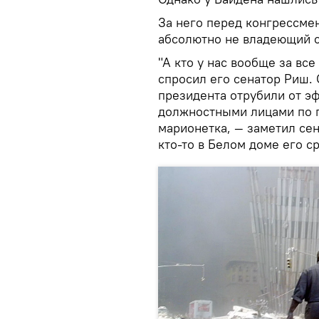
За него перед конгрессме
абсолютно не владеющий с
"А кто у нас вообще за вс
спросил его сенатор Риш. 
президента отрубили от эф
должностными лицами по п
марионетка, — заметил сен
кто-то в Белом доме его с