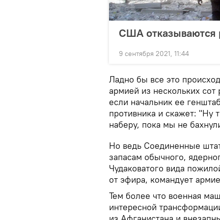
США отказываются р
9 сентября 2021, 11:44
Ладно бы все это происход
армией из нескольких сот 
если начальник ее генштаб
противника и скажет: "Ну т
наберу, пока мы не бахнули
Но ведь Соединенные шта
запасам обычного, ядерно
Чудаковатого вида пожило
от эфира, командует арми
Тем более что военная ма
интересной трансформации
из Афганистана и внезапн