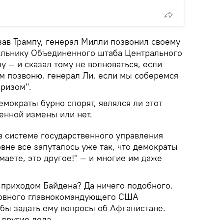
зав Трампу, генерал Милли позвонил своему
альнику Объединенного штаба Центрального
у — и сказал тому не волноваться, если
вам позвоню, генерал Ли, если мы соберемся
призом".
мократы бурно спорят, являлся ли этот
енной измены или нет.
в системе государственного управления
не все запуталось уже так, что демократы
маете, это другое!" — и многие им даже
 приходом Байдена? Да ничего подобного.
ховного главнокомандующего США
обы задать ему вопросы об Афганистане.
 другие дела.