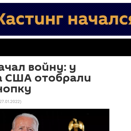
ачал войну: у
а США отобрали
нопку
 27.01.2022
)