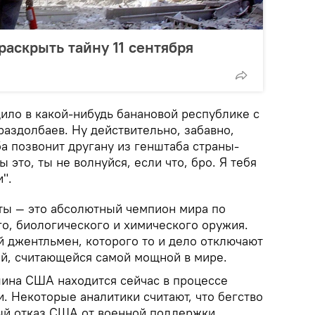
аскрыть тайну 11 сентября
ило в какой-нибудь банановой республике с
раздолбаев. Ну действительно, забавно,
а позвонит другану из генштаба страны-
ы это, ты не волнуйся, если что, бро. Я тебя
".
ты — это абсолютный чемпион мира по
го, биологического и химического оружия.
й джентльмен, которого то и дело отключают
ей, считающейся самой мощной в мире.
шина США находится сейчас в процессе
. Некоторые аналитики считают, что бегство
ый отказ США от военной поддержки