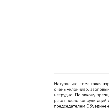
Натурально, тема такая в
очень уклончиво, эзоповым
нетрудно. По закону през
ракет после консультаций 
председателем Объединенн