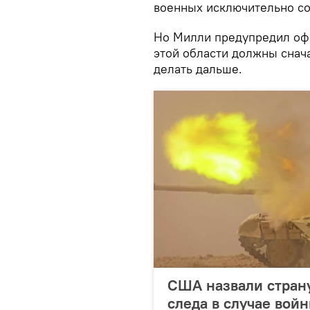
военных исключительно с
Но Милли предупредил офи
этой области должны снача
делать дальше.
США назвали страну
следа в случае вой