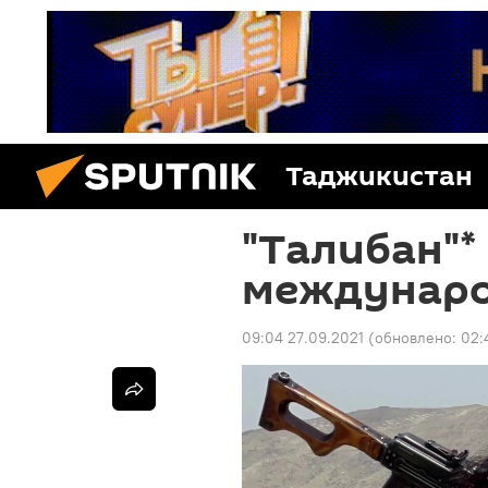
Таджикистан
"Талибан"*
междунаро
09:04 27.09.2021
(обновлено:
02: