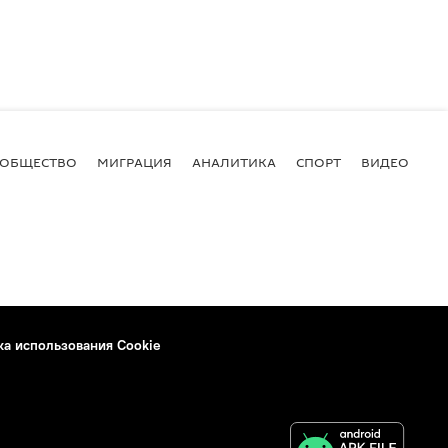
ОБЩЕСТВО
МИГРАЦИЯ
АНАЛИТИКА
СПОРТ
ВИДЕО
И
ка использования Cookie