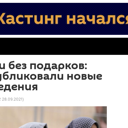
и без подарков:
убликовали новые
едения
2 28.09.2021
)