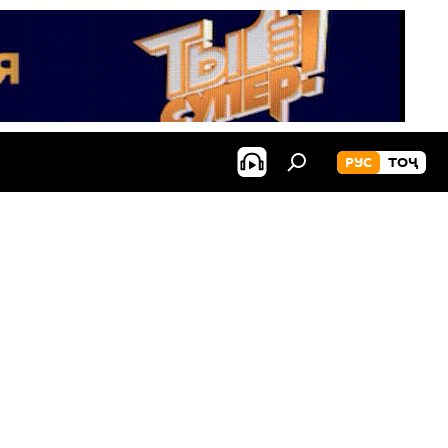
РУС
ТОҶ