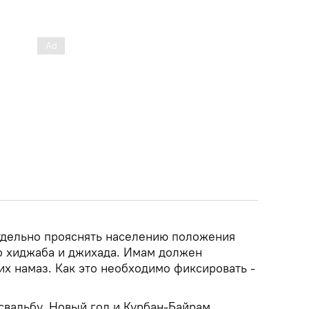
дельно прояснять населению положения
о хиджаба и джихада. Имам должен
х намаз. Как это необходимо фиксировать -
свадьбу, Новый год и Курбан-Байрам.