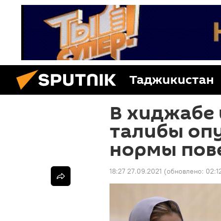
Таджикистан
В хиджабе 
талибы оп
нормы пов
18:27 27.09.2021
(обновлено:
02:1