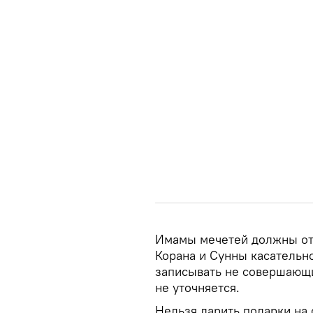
Имамы мечетей должны от
Корана и Сунны касательн
записывать не совершающи
не уточняется.
Нельзя дарить подарки на 