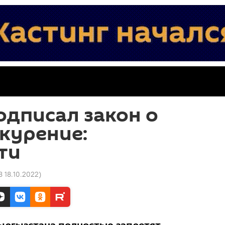
дписал закон о
 курение:
ти
8 18.10.2022
)