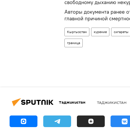
свободному дыханию неку
Авторы документа ранее от
главной причиной смертно
Кыргызстан
курение
сигареты
граница
Таджикистан
ТАДЖИКИСТАН