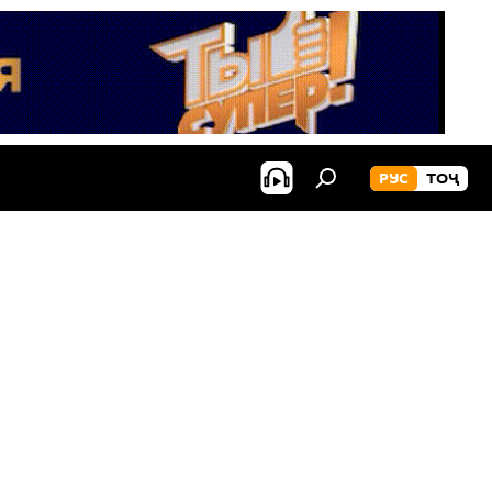
РУС
ТОҶ