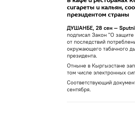
В кафе и ресторанах 
сигареты и кальян, с
президентом страны
ДУШАНБЕ, 28 сен — Sputn
подписал Закон "О защите
от последствий потреблени
окружающего табачного ды
президента.
Отныне в Кыргызстане зап
том числе электронных сиг
Соответствующий документ
сентября.