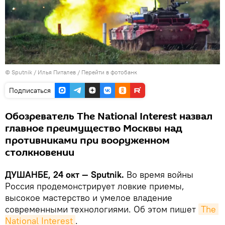
©
Sputnik
/ Илья Питалев
/
Перейти в фотобанк
Подписаться
Обозреватель The National Interest назвал
главное преимущество Москвы над
противниками при вооруженном
столкновении
ДУШАНБЕ, 24 окт — Sputnik.
Во время войны
Россия продемонстрирует ловкие приемы,
высокое мастерство и умелое владение
современными технологиями. Об этом пишет
The 
National Interest
.