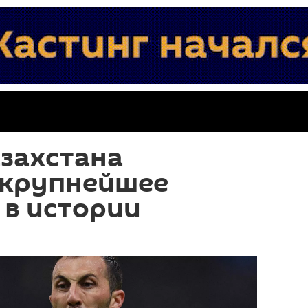
захстана
 крупнейшее
 в истории