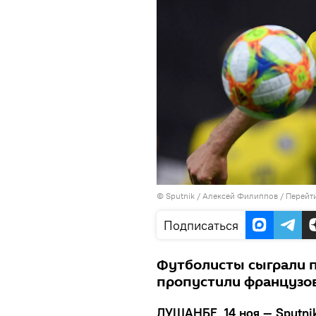
©
Sputnik
/ Алексей Филиппов
/
Перейт
Подписаться
Футболисты сыграли п
пропустили французов
ДУШАНБЕ, 14 ноя — Sputni