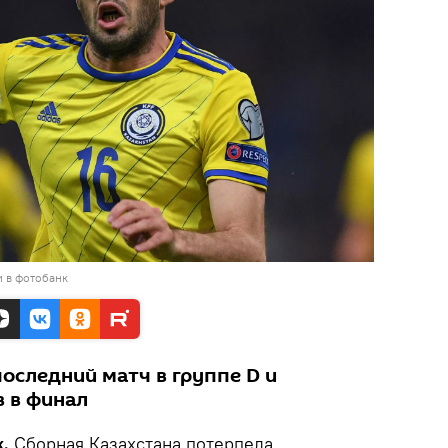
и в фотобанк
оследний матч в группе D и
 в финал
k.
Сборная Казахстана потерпела