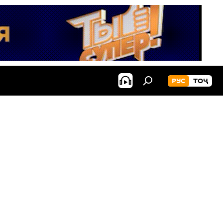
РУС
ТОҶ