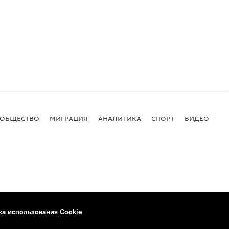
ОБЩЕСТВО
МИГРАЦИЯ
АНАЛИТИКА
СПОРТ
ВИДЕО
И
ка использования Cookie