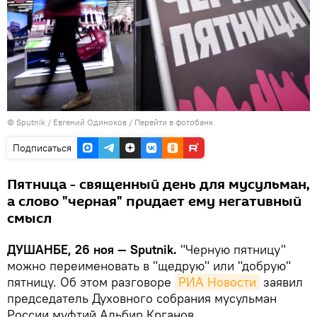
©
Sputnik
/ Евгений Одиноков
/
Перейти в фотобанк
Подписаться
Пятница - священный день для мусульман,
а слово "черная" придает ему негативный
смысл
ДУШАНБЕ, 26 ноя — Sputnik.
"Черную пятницу"
можно переименовать в "щедрую" или "добрую"
пятницу. Об этом разговоре
РИА Новости
заявил
председатель Духовного собрания мусульман
России муфтий Альбир Крганов.