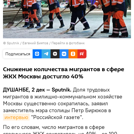
©
Sputnik
/ Евгений Биятов
/
Перейти в фотобанк
Подписаться
Снижение количества мигрантов в сфере
ЖКХ Москвы достигло 40%
ДУШАНБЕ, 2 дек — Sputnik.
Доля трудовых
мигрантов в жилищно-коммунальном хозяйстве
Москвы существенно сократилась, заявил
заместитель мэра столицы Петр Бирюков в
интервью
"Российской газете".
По его словам, число мигрантов в сфере
столичного ЖКХ сократилось на 40% - со 100