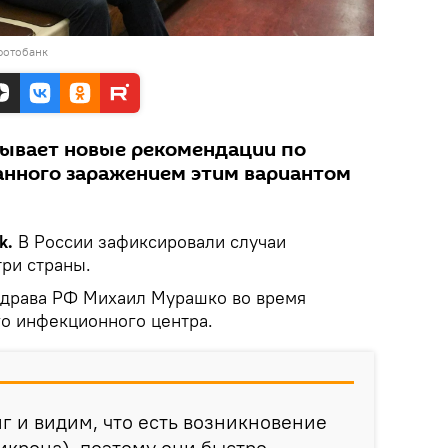
фотобанк
тывает новые рекомендации по
анного заражением этим вариантом
k.
В России зафиксировали случаи
ри страны.
здрава РФ Михаил Мурашко во время
о инфекционного центра.
 и видим, что есть возникновение
икрона), поэтому они быстро