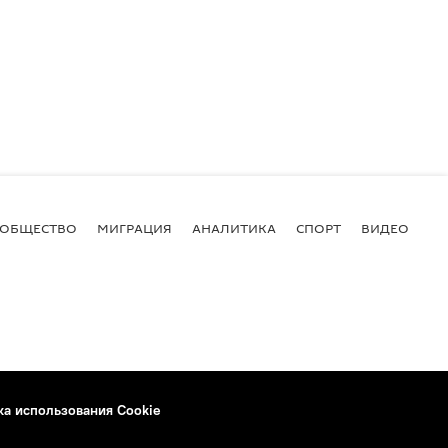
ОБЩЕСТВО
МИГРАЦИЯ
АНАЛИТИКА
СПОРТ
ВИДЕО
И
ка использования Cookie