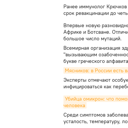
Ранее иммунолог Крючков 
срок ревакцинации до чет
Впервые новую разновидн
Африке и Ботсване. Отлич
большое число мутаций.
Всемирная организация зд
"вызывающим озабоченност
букве греческого алфавита
Мясников: в России есть 
Эксперты отмечают особую 
инфицироваться как переб
Убийца омикрон: что помо
человека
Среди симптомов заболева
усталость, температуру, л