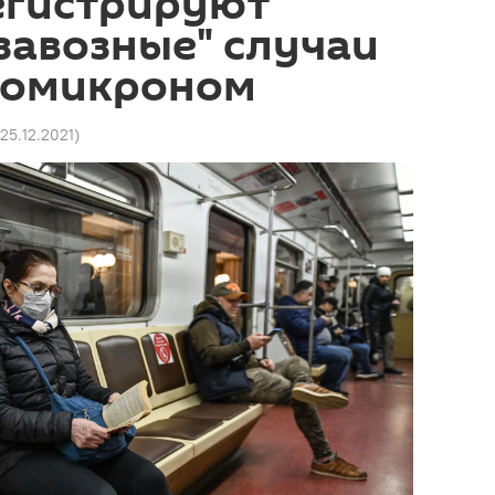
егистрируют
завозные" случаи
 омикроном
 25.12.2021
)