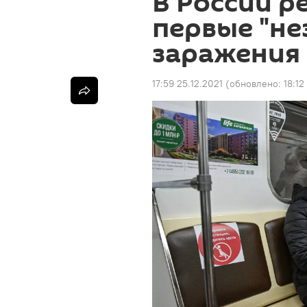
В России р
первые "не
заражения
17:59 25.12.2021
(обновлено:
18:12