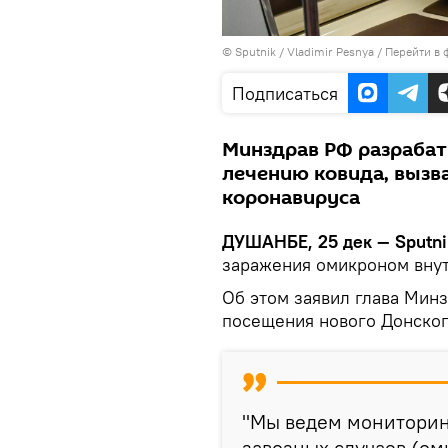
©
Sputnik
/ Vladimir Pesnya
/
Перейти в 
Подписаться
Минздрав РФ разраба
лечению ковида, вызв
коронавируса
ДУШАНБЕ, 25 дек — Sputni
заражения омикроном внут
Об этом заявил глава Мин
посещения нового Донског
"Мы ведем мониторинг
завозных случаев (ом