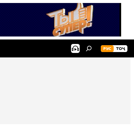
РУС
ТОҶ