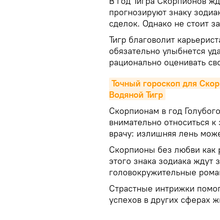
В год Тигра Скорпионов ж
прогнозируют знаку зодиа
сделок. Однако не стоит з
Тигр благоволит карьерист
обязательно улыбнется уд
рационально оценивать св
Точный гороскоп для Скор
Водяной Тигр
Скорпионам в год Голубог
внимательно относиться к 
врачу: излишняя лень мож
Скорпионы без любви как р
этого знака зодиака ждут 
головокружительные рома
Страстные интрижки помог
успехов в других сферах ж