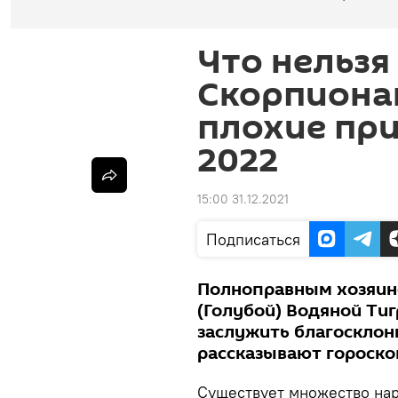
Что нельзя
Скорпионам
плохие при
2022
15:00 31.12.2021
Подписаться
Полноправным хозяино
(Голубой) Водяной Тиг
заслужить благосклон
рассказывают гороск
Существует множество нар